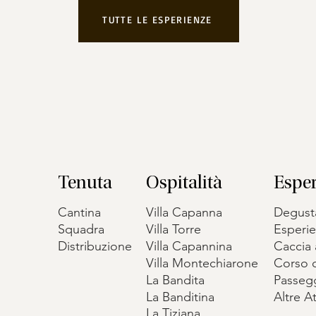
TUTTE LE ESPERIENZE
Tenuta
Ospitalità
Espe
Cantina
Villa Capanna
Degust
Squadra
Villa Torre
Esperie
Distribuzione
Villa Capannina
Caccia 
Villa Montechiarone
Corso d
La Bandita
Passegg
La Banditina
Altre At
La Tiziana