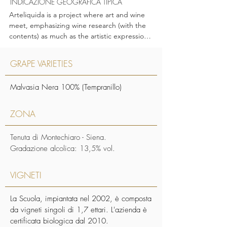
INDICAZIONE GEOGRAFICA TIPICA
Arteliquida is a project where art and wine 
meet, emphasizing wine research (with the 
contents) as much as the artistic expression 
(with the container). Arteliquida Rosso joins 
the single-vineyard rare Malvasia Nera, with 
GRAPE VARIETIES
the contemporary artwork by Eugenia Vanni, 
where a mosaic moon represents the 
Malvasia Nera 100% (Tempranillo)
mysterious and unbreakable link between 
nature and man, symbolizing the legendary 
knowledge about the moon phases' 
ZONA
influence in the winemaking process.  Our 
small cru enhances the varietal 
Tenuta di Montechiaro - Siena.
characteristics of Tempranillo, in Tuscany 
Gradazione alcolica: 13,5% vol.
known as Malvasia Nera, which here 
presents a unique freshness and minerality 
VIGNETI
typical of the Chianti terroir.
La Scuola, impiantata nel 2002, è composta
da vigneti singoli di 1,7 ettari. L'azienda è
certificata biologica dal 2010.