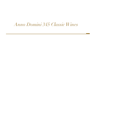
Arteliquida Creativ
Anno Domini 345 Classic Wines