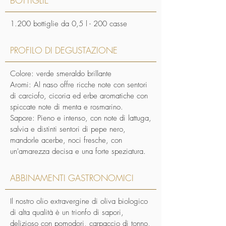
BOTTIGLIE
1.200 bottiglie da 0,5 l - 200 casse
PROFILO DI DEGUSTAZIONE
Colore: verde smeraldo brillante
Aromi: Al naso offre ricche note con sentori
di carciofo, cicoria ed erbe aromatiche con
spiccate note di menta e rosmarino.
Sapore: Pieno e intenso, con note di lattuga,
salvia e distinti sentori di pepe nero,
mandorle acerbe, noci fresche, con
un'amarezza decisa e una forte speziatura.
ABBINAMENTI GASTRONOMICI
Il nostro olio extravergine di oliva biologico
di alta qualità è un trionfo di sapori,
delizioso con pomodori, carpaccio di tonno,