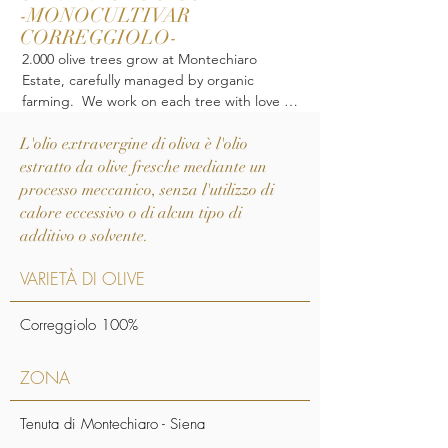
-MONOCULTIVAR
CORREGGIOLO-
2.000 olive trees grow at Montechiaro 
Estate, carefully managed by organic 
farming.  We work on each tree with love 
and passion to extract from our olives the 
L'olio extravergine di oliva è l'olio
best organic EVO, which is the base for all 
the regional plates.

estratto da olive fresche mediante un
processo meccanico, senza l'utilizzo di
calore eccessivo o di alcun tipo di
additivo o solvente.
We have around 200 Correggiolo olives 
trees. Correggiolo is an ancient cultivar of 
VARIETÀ DI OLIVE
Tuscan origin, and has long found a 
favourable environment for its cultivation in 
Correggiolo 100%
our lands. We have well-preserved this olive 
variety in order to obtain a premium organic 
EVO. These olives are manually harvested 
ZONA
between November and December when 
they are still slightly under-ripe. For 
Tenuta di Montechiaro - Siena
preserving perfect flavor integrity and 