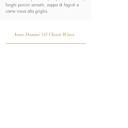
funghi porcini arrostiti, zuppa di fagioli e
carne rossa alla griglia.
Anno Domini 345 Classic Wines
Arteliquida Creativ