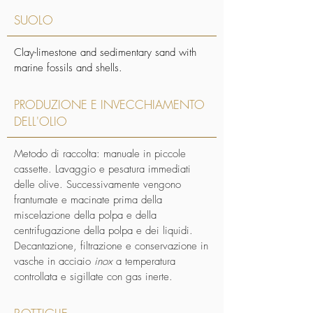
nutritional values olives are pressed in a 
SUOLO
continuous cold cycle.
Clay-limestone and sedimentary sand with
marine fossils and shells.
PRODUZIONE E INVECCHIAMENTO
DELL'OLIO
Metodo di raccolta: manuale in piccole
cassette. Lavaggio e pesatura immediati
delle olive. Successivamente vengono
frantumate e macinate prima della
miscelazione della polpa e della
centrifugazione della polpa e dei liquidi.
Decantazione, filtrazione e conservazione in
vasche in acciaio
inox
a temperatura
controllata e sigillate con gas inerte.