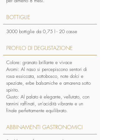
per almeno 8 mesi.
BOTTIGLIE
3000 bottiglie da 0,75 l - 20 casse
PROFILO DI DEGUSTAZIONE
Colore: granato brillante e vivace
Aromi: Al naso si percepiscono sentori di
rosa essiccata, sottobosco, note dolci e
speziate, erbe balsamiche e amarena sotto
spirito.
Gusto: Al palato è elegante, vellutato, con
tannini raffinati, un'acidità vibrante e un
finale perfettamente equilibrato.
ABBINAMENTI GASTRONOMICI