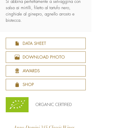
Si abbina perfettamente a selvaggina con
salsa ai mirtilli, filetto al tartufo nero,
cinghiale al ginepro, agnello arrosto e
bistecca.
DATA SHEET
DOWNLOAD PHOTO
AWARDS
SHOP
ORGANIC CERTIFIED
Anno Domini 345 Classic Wines
Arteliquida Creativ