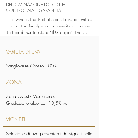
DENOMINAZIONE D'ORIGINE
CONTROLLATA E GARANTITA
This wine is the fruit of a collaboration with a 
part of the family which grows its vines close 
to Biondi Santi estate "Il Greppo", the 
cradle and heart of the Brunello di 
Montalcino appellation. Around this village, 
VARIETÀ DI UVA
the Sangiovese, called "Brunello", benefits 
from one of the best terroirs in the world. 
Here, the soil alternates clays and marine 
Sangiovese Grosso 100%
deposits and Santa Fiora stones, originating 
from the extinct Monte Amiata volcano. A 
ZONA
unique Alpine-Mediterranean climate gives 
late-ripening seasons, creating long age 
Zona Ovest - Montalcino.
worthy wines which can express all of 
Gradazione alcolica: 13,5% vol.
Sangiovese’s bouquet and varietal 
characteristics.
VIGNETI
Selezione di uve provenienti da vigneti nella