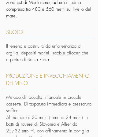
zona est di Montalcino, ad un'altitudine
compresa tra 480 e 560 metri sul livello del
mare.
SUOLO
Il terreno è costituito da un'alternanza di
argilla, depositi marini, sabbie plioceniche
e pietre di Santa Fiora.
PRODUZIONE E INVECCHIAMENTO
DEL VINO
Metodo di raccolta: manuale in piccole
cassette. Diraspatura immediata e pressatura
soffice.
Affinamento: 30 mesi (minimo 24 mesi) in
botti di rovere di Slavonia e Allier da
25/32 ettolitri, con affinamento in bottiglia