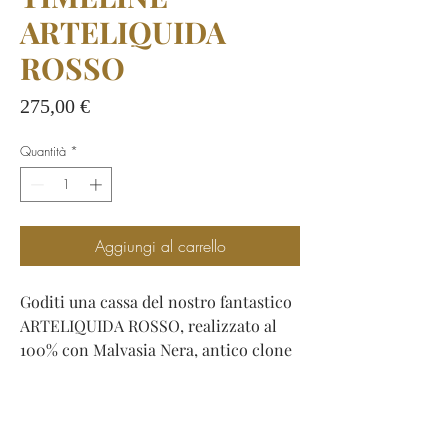
ARTELIQUIDA
ROSSO
Prezzo
275,00 €
Quantità
*
Aggiungi al carrello
Goditi una cassa del nostro fantastico
ARTELIQUIDA ROSSO, realizzato al
100% con Malvasia Nera, antico clone
di Tempranillo toscano, proveniente
dal nostro vigneto singolo.
La cassa da 12 bottiglie include:
4 bottiglie di Arteliquida Rosso 2017